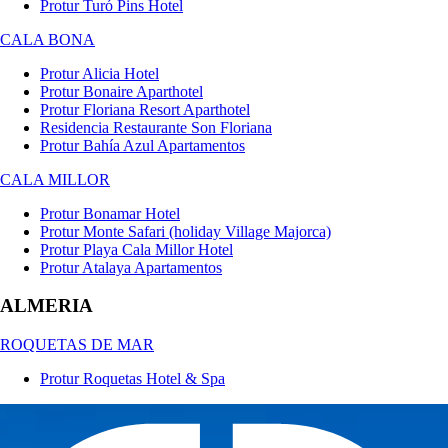
Protur Turó Pins Hotel
CALA BONA
Protur Alicia Hotel
Protur Bonaire Aparthotel
Protur Floriana Resort Aparthotel
Residencia Restaurante Son Floriana
Protur Bahía Azul Apartamentos
CALA MILLOR
Protur Bonamar Hotel
Protur Monte Safari (holiday Village Majorca)
Protur Playa Cala Millor Hotel
Protur Atalaya Apartamentos
ALMERIA
ROQUETAS DE MAR
Protur Roquetas Hotel & Spa