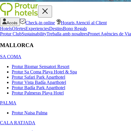
Check-in online
Horaris Atenció al Client
Accés
Hotels
Ofertes
Experiencies
Destins
Bono Regals
Protur Club
Sustainability
Treballa amb nosaltres
Pronet Agències de Via
MALLORCA
SA COMA
Protur Biomar Sensatori Resort
Protur Sa Coma Playa Hotel & Spa
Protur Safari Park Aparthotel
Protur Vista Badía Aparthotel
Protur Badía Park Aparthotel
Protur Palmeras Playa Hotel
PALMA
Protur Naisa Palma
CALA RATJADA