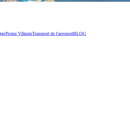
tge
Protur Villas
in
Transport de l'aeroport
BLOG