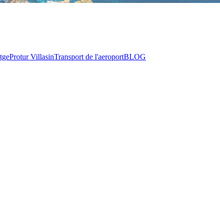
tge
Protur Villas
in
Transport de l'aeroport
BLOG