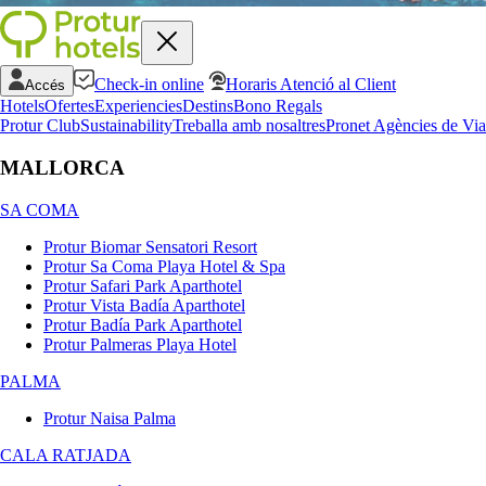
Check-in online
Horaris Atenció al Client
Accés
Hotels
Ofertes
Experiencies
Destins
Bono Regals
Protur Club
Sustainability
Treballa amb nosaltres
Pronet Agències de Via
MALLORCA
SA COMA
Protur Biomar Sensatori Resort
Protur Sa Coma Playa Hotel & Spa
Protur Safari Park Aparthotel
Protur Vista Badía Aparthotel
Protur Badía Park Aparthotel
Protur Palmeras Playa Hotel
PALMA
Protur Naisa Palma
CALA RATJADA