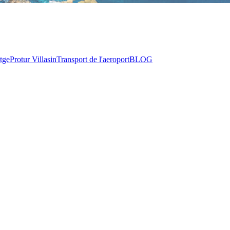
tge
Protur Villas
in
Transport de l'aeroport
BLOG