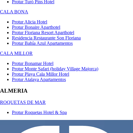
Protur Turó Pins Hotel
CALA BONA
Protur Alicia Hotel
Protur Bonaire Aparthotel
Protur Floriana Resort Aparthotel
Residencia Restaurante Son Floriana
Protur Bahía Azul Apartamentos
CALA MILLOR
Protur Bonamar Hotel
Protur Monte Safari (holiday Village Majorca)
Protur Playa Cala Millor Hotel
Protur Atalaya Apartamentos
ALMERIA
ROQUETAS DE MAR
Protur Roquetas Hotel & Spa