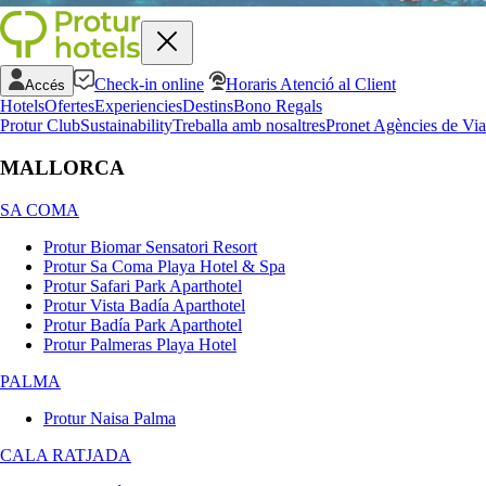
Check-in online
Horaris Atenció al Client
Accés
Hotels
Ofertes
Experiencies
Destins
Bono Regals
Protur Club
Sustainability
Treballa amb nosaltres
Pronet Agències de Via
MALLORCA
SA COMA
Protur Biomar Sensatori Resort
Protur Sa Coma Playa Hotel & Spa
Protur Safari Park Aparthotel
Protur Vista Badía Aparthotel
Protur Badía Park Aparthotel
Protur Palmeras Playa Hotel
PALMA
Protur Naisa Palma
CALA RATJADA