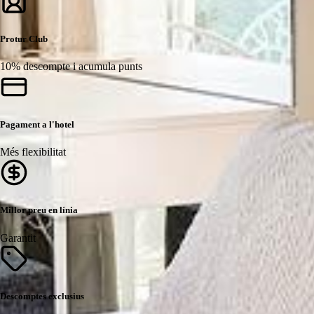
Protur Club
10% descompte i acumula punts
Pagament a l'hotel
Més flexibilitat
Millor preu en línia
Garantit
Descomptes exclusius