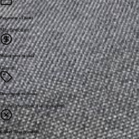
Pagament a l'hotel
Més flexibilitat
Millor preu en línia
Garantit
Descomptes exclusius
5% de descompte a la nostra web
Cancel·lació gratuïta