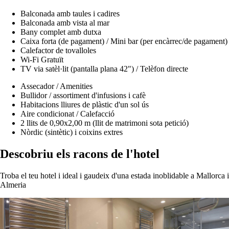
Balconada amb taules i cadires
Balconada amb vista al mar
Bany complet amb dutxa
Caixa forta (de pagament) / Mini bar (per encàrrec/de pagament)
Calefactor de tovalloles
Wi-Fi Gratuït
TV via satèl·lit (pantalla plana 42") / Telèfon directe
Assecador / Amenities
Bullidor / assortiment d'infusions i cafè
Habitacions lliures de plàstic d'un sol ús
Aire condicionat / Calefacció
2 llits de 0,90x2,00 m (llit de matrimoni sota petició)
Nòrdic (sintètic) i coixins extres
Descobriu els racons de l'hotel
Troba el teu hotel i ideal i gaudeix d'una estada inoblidable a Mallorca i
Almeria