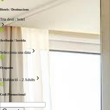
Hotels / Destinacions
Tria destí / hotel
Arribada / Sortida
Selecciona una data
Ocupants
1 Habitació – 2 Adults
Codi Promocional