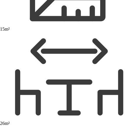
15m²
26m²