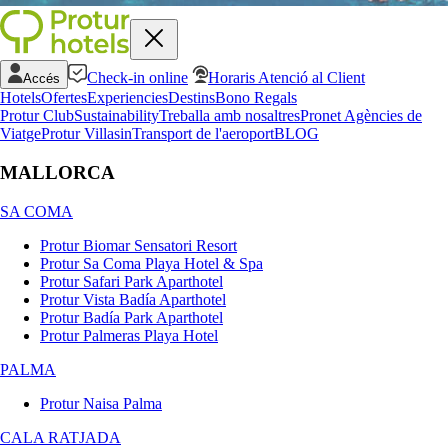
Check-in online
Horaris Atenció al Client
Accés
Hotels
Ofertes
Experiencies
Destins
Bono Regals
Protur Club
Sustainability
Treballa amb nosaltres
Pronet Agències de
Viatge
Protur Villas
in
Transport de l'aeroport
BLOG
MALLORCA
SA COMA
Protur Biomar Sensatori Resort
Protur Sa Coma Playa Hotel & Spa
Protur Safari Park Aparthotel
Protur Vista Badía Aparthotel
Protur Badía Park Aparthotel
Protur Palmeras Playa Hotel
PALMA
Protur Naisa Palma
CALA RATJADA