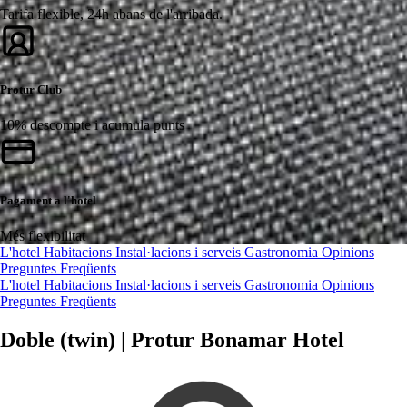
Tarifa flexible, 24h abans de l'arribada.
Protur Club
10% descompte i acumula punts
Pagament a l'hotel
Més flexibilitat
L'hotel
Habitacions
Instal·lacions i serveis
Gastronomia
Opinions
Preguntes Freqüents
L'hotel
Habitacions
Instal·lacions i serveis
Gastronomia
Opinions
Preguntes Freqüents
Doble (twin) | Protur Bonamar Hotel