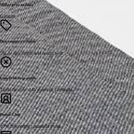
Millor preu en línia
Garantit
Descomptes exclusius
5% de descompte a la nostra web
Cancel·lació gratuïta
Tarifa flexible, 24h abans de l'arribada.
Protur Club
10% descompte i acumula punts