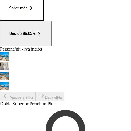
Saber més
Des de
96.05
€
Persona/nit - iva inclòs
Previous slide
Next slide
Doble Superior Premium Plus