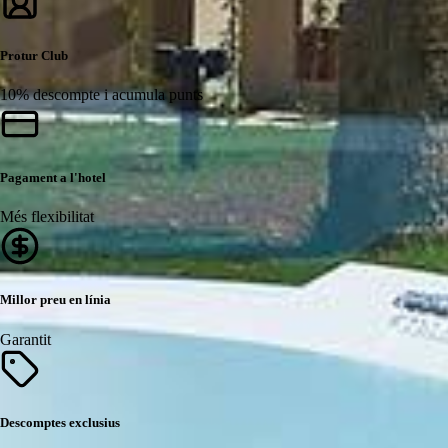
Protur Club
10% descompte i acumula punts
Pagament a l'hotel
Més flexibilitat
Millor preu en línia
Garantit
Descomptes exclusius