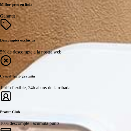
Millor preu en línia
Garantit
Descomptes exclusius
5% de descompte a la nostra web
Cancel·lació gratuïta
Tarifa flexible, 24h abans de l'arribada.
Protur Club
10% descompte i acumula punts