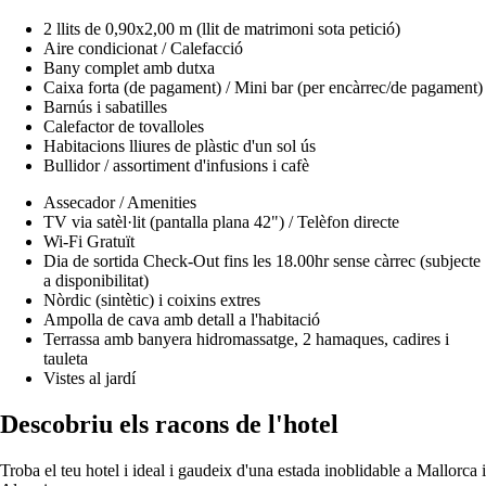
2 llits de 0,90x2,00 m (llit de matrimoni sota petició)
Aire condicionat / Calefacció
Bany complet amb dutxa
Caixa forta (de pagament) / Mini bar (per encàrrec/de pagament)
Barnús i sabatilles
Calefactor de tovalloles
Habitacions lliures de plàstic d'un sol ús
Bullidor / assortiment d'infusions i cafè
Assecador / Amenities
TV via satèl·lit (pantalla plana 42") / Telèfon directe
Wi-Fi Gratuït
Dia de sortida Check-Out fins les 18.00hr sense càrrec (subjecte
a disponibilitat)
Nòrdic (sintètic) i coixins extres
Ampolla de cava amb detall a l'habitació
Terrassa amb banyera hidromassatge, 2 hamaques, cadires i
tauleta
Vistes al jardí
Descobriu els racons de l'hotel
Troba el teu hotel i ideal i gaudeix d'una estada inoblidable a Mallorca i