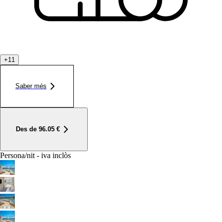
+
11
Saber més
Des de
96.05
€
Persona/nit - iva inclòs