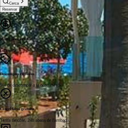
Cerca
Reservar
Millor preu en línia
Garantit
Descomptes exclusius
5% de descompte a la nostra web
Cancel·lació gratuïta
Tarifa flexible, 24h abans de l'arribada.