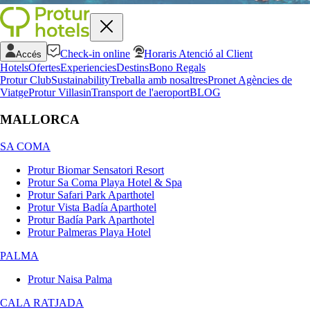
Check-in online
Horaris Atenció al Client
Accés
Hotels
Ofertes
Experiencies
Destins
Bono Regals
Protur Club
Sustainability
Treballa amb nosaltres
Pronet Agències de
Viatge
Protur Villas
in
Transport de l'aeroport
BLOG
MALLORCA
SA COMA
Protur Biomar Sensatori Resort
Protur Sa Coma Playa Hotel & Spa
Protur Safari Park Aparthotel
Protur Vista Badía Aparthotel
Protur Badía Park Aparthotel
Protur Palmeras Playa Hotel
PALMA
Protur Naisa Palma
CALA RATJADA