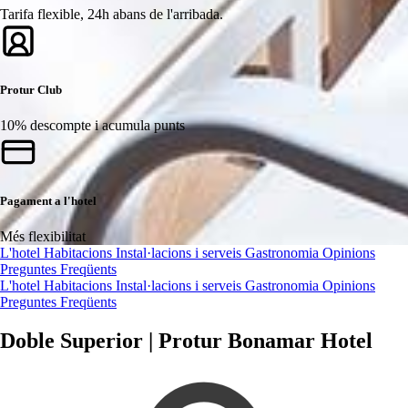
Tarifa flexible, 24h abans de l'arribada.
Protur Club
10% descompte i acumula punts
Pagament a l'hotel
Més flexibilitat
L'hotel
Habitacions
Instal·lacions i serveis
Gastronomia
Opinions
Preguntes Freqüents
L'hotel
Habitacions
Instal·lacions i serveis
Gastronomia
Opinions
Preguntes Freqüents
Doble Superior | Protur Bonamar Hotel