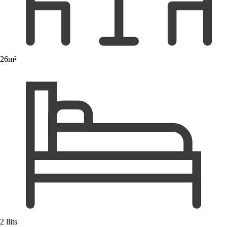
26m²
2 llits