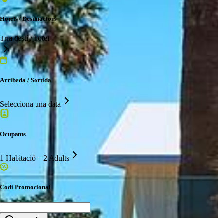
Hotels / Destinacions
Tria destí / hotel
Arribada / Sortida
Selecciona una data
Ocupants
1 Habitació – 2 Adults
Codi Promocional