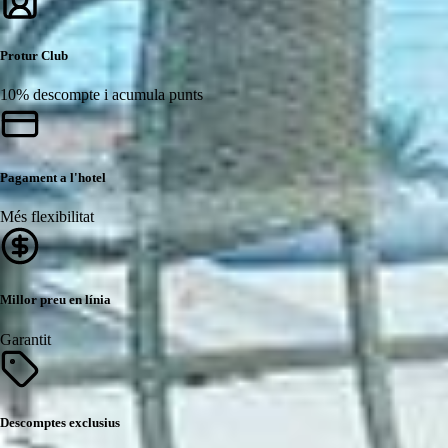
Protur Club
10% descompte i acumula punts
Pagament a l'hotel
Més flexibilitat
Millor preu en línia
Garantit
Descomptes exclusius