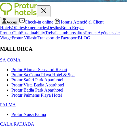
Check-in online
Horaris Atenció al Client
Accés
Hotels
Ofertes
Experiencies
Destins
Bono Regals
Protur Club
Sustainability
Treballa amb nosaltres
Pronet Agències de
Viatge
Protur Villas
in
Transport de l'aeroport
BLOG
MALLORCA
SA COMA
Protur Biomar Sensatori Resort
Protur Sa Coma Playa Hotel & Spa
Protur Safari Park Aparthotel
Protur Vista Badía Aparthotel
Protur Badía Park Aparthotel
Protur Palmeras Playa Hotel
PALMA
Protur Naisa Palma
CALA RATJADA