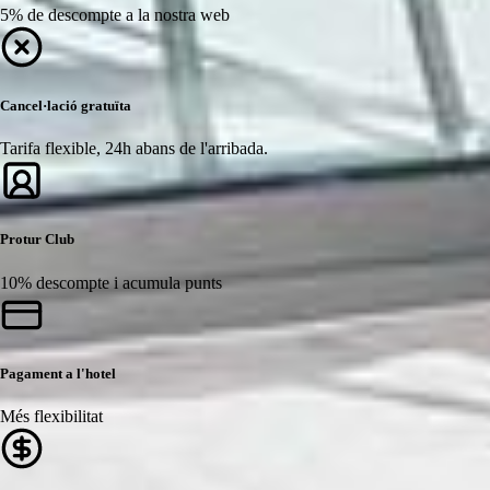
5% de descompte a la nostra web
Cancel·lació gratuïta
Tarifa flexible, 24h abans de l'arribada.
Protur Club
10% descompte i acumula punts
Pagament a l'hotel
Més flexibilitat