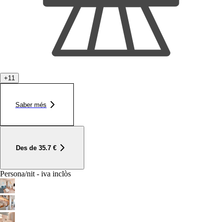
+
11
Saber més
Des de
35.7
€
Persona/nit - iva inclòs