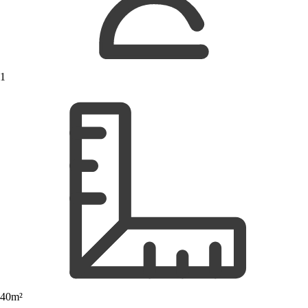
1
40m²