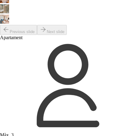
Previous slide
Next slide
Apartament
Màx. 3