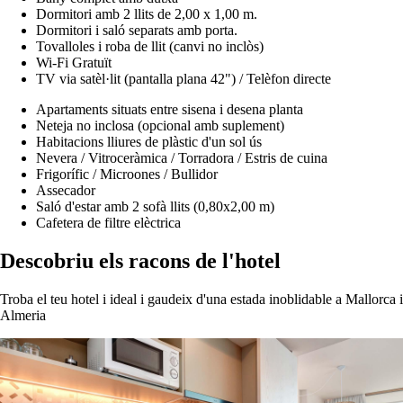
Dormitori amb 2 llits de 2,00 x 1,00 m.
Dormitori i saló separats amb porta.
Tovalloles i roba de llit (canvi no inclòs)
Wi-Fi Gratuït
TV via satèl·lit (pantalla plana 42") / Telèfon directe
Apartaments situats entre sisena i desena planta
Neteja no inclosa (opcional amb suplement)
Habitacions lliures de plàstic d'un sol ús
Nevera / Vitroceràmica / Torradora / Estris de cuina
Frigorífic / Microones / Bullidor
Assecador
Saló d'estar amb 2 sofà llits (0,80x2,00 m)
Cafetera de filtre elèctrica
Descobriu els racons de l'hotel
Troba el teu hotel i ideal i gaudeix d'una estada inoblidable a Mallorca i
Almeria