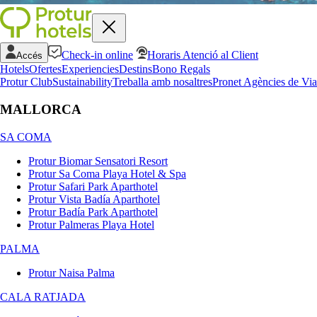
Check-in online
Horaris Atenció al Client
Accés
Hotels
Ofertes
Experiencies
Destins
Bono Regals
Protur Club
Sustainability
Treballa amb nosaltres
Pronet Agències de Via
MALLORCA
SA COMA
Protur Biomar Sensatori Resort
Protur Sa Coma Playa Hotel & Spa
Protur Safari Park Aparthotel
Protur Vista Badía Aparthotel
Protur Badía Park Aparthotel
Protur Palmeras Playa Hotel
PALMA
Protur Naisa Palma
CALA RATJADA