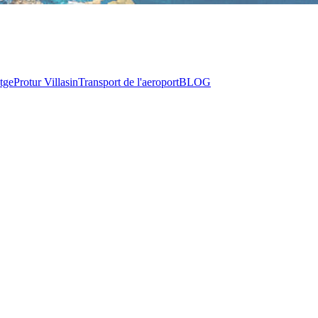
tge
Protur Villas
in
Transport de l'aeroport
BLOG