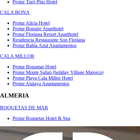
Protur Turó Pins Hotel
CALA BONA
Protur Alicia Hotel
Protur Bonaire Aparthotel
Protur Floriana Resort Aparthotel
Residencia Restaurante Son Floriana
Protur Bahía Azul Apartamentos
CALA MILLOR
Protur Bonamar Hotel
Protur Monte Safari (holiday Village Majorca)
Protur Playa Cala Millor Hotel
Protur Atalaya Apartamentos
ALMERIA
ROQUETAS DE MAR
Protur Roquetas Hotel & Spa