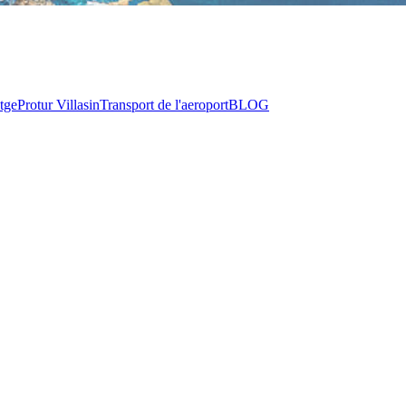
tge
Protur Villas
in
Transport de l'aeroport
BLOG