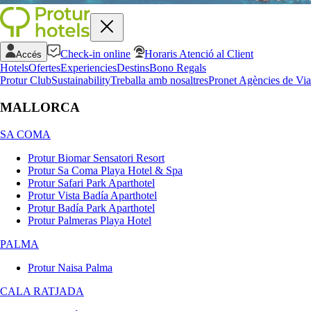
Check-in online
Horaris Atenció al Client
Accés
Hotels
Ofertes
Experiencies
Destins
Bono Regals
Protur Club
Sustainability
Treballa amb nosaltres
Pronet Agències de Via
MALLORCA
SA COMA
Protur Biomar Sensatori Resort
Protur Sa Coma Playa Hotel & Spa
Protur Safari Park Aparthotel
Protur Vista Badía Aparthotel
Protur Badía Park Aparthotel
Protur Palmeras Playa Hotel
PALMA
Protur Naisa Palma
CALA RATJADA