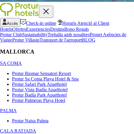
Check-in online
Horaris Atenció al Client
Accés
Hotels
Ofertes
Experiencies
Destins
Bono Regals
Protur Club
Sustainability
Treballa amb nosaltres
Pronet Agències de
Viatge
Protur Villas
in
Transport de l'aeroport
BLOG
MALLORCA
SA COMA
Protur Biomar Sensatori Resort
Protur Sa Coma Playa Hotel & Spa
Protur Safari Park Aparthotel
Protur Vista Badía Aparthotel
Protur Badía Park Aparthotel
Protur Palmeras Playa Hotel
PALMA
Protur Naisa Palma
CALA RATJADA