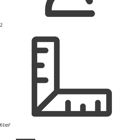
2
61m²