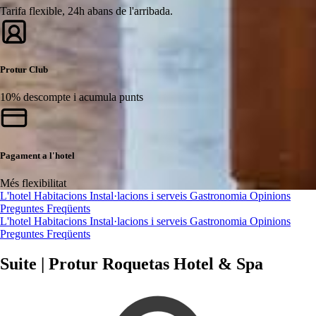
Tarifa flexible, 24h abans de l'arribada.
Protur Club
10% descompte i acumula punts
Pagament a l'hotel
Més flexibilitat
L'hotel
Habitacions
Instal·lacions i serveis
Gastronomia
Opinions
Preguntes Freqüents
L'hotel
Habitacions
Instal·lacions i serveis
Gastronomia
Opinions
Preguntes Freqüents
Suite | Protur Roquetas Hotel & Spa