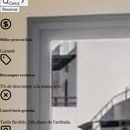
Cerca
Reservar
Millor preu en línia
Garantit
Descomptes exclusius
5% de descompte a la nostra web
Cancel·lació gratuïta
Tarifa flexible, 24h abans de l'arribada.