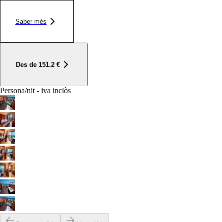
Saber més
Des de
151.2
€
Persona/nit - iva inclòs