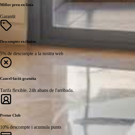
Millor preu en línia
Garantit
Descomptes exclusius
5% de descompte a la nostra web
Cancel·lació gratuïta
Tarifa flexible, 24h abans de l'arribada.
Protur Club
10% descompte i acumula punts