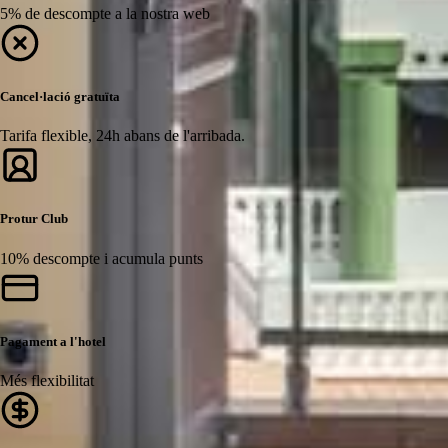
5% de descompte a la nostra web
Cancel·lació gratuïta
Tarifa flexible, 24h abans de l'arribada.
Protur Club
10% descompte i acumula punts
Pagament a l'hotel
Més flexibilitat