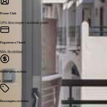
Protur Club
10% descompte i acumula punts
Pagament a l'hotel
Més flexibilitat
Millor preu en línia
Garantit
Descomptes exclusius