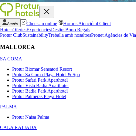
Check-in online
Horaris Atenció al Client
Accés
Hotels
Ofertes
Experiencies
Destins
Bono Regals
Protur Club
Sustainability
Treballa amb nosaltres
Pronet Agències de Via
MALLORCA
SA COMA
Protur Biomar Sensatori Resort
Protur Sa Coma Playa Hotel & Spa
Protur Safari Park Aparthotel
Protur Vista Badía Aparthotel
Protur Badía Park Aparthotel
Protur Palmeras Playa Hotel
PALMA
Protur Naisa Palma
CALA RATJADA