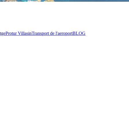
tge
Protur Villas
in
Transport de l'aeroport
BLOG