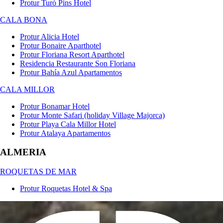
Protur Turó Pins Hotel
CALA BONA
Protur Alicia Hotel
Protur Bonaire Aparthotel
Protur Floriana Resort Aparthotel
Residencia Restaurante Son Floriana
Protur Bahía Azul Apartamentos
CALA MILLOR
Protur Bonamar Hotel
Protur Monte Safari (holiday Village Majorca)
Protur Playa Cala Millor Hotel
Protur Atalaya Apartamentos
ALMERIA
ROQUETAS DE MAR
Protur Roquetas Hotel & Spa